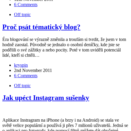
6 Comments
Off topic
Proč psát tématický blog?
Éra blogování se výrazně změnila a troufám si tvrdit, že jsem v tom
hodně zaostal. Původně se jednalo o osobní deníčky, kde jste se
podělili o své zážitky a nebo pocity. Poté v tom uviděli potenciál
lidé, kteří si chtěli…
kryspin
2nd November 2011
6 Comments
Off topic
Jak upéct Instagram sušenky
Aplikace Instragram na iPhone (a brzy i na Android) se stala ve
světě velice populární a používá ji přes 7 milionů uživatelů. Jedná se
o aplikaci pro fotografy, kde pomocí filtrů můžete dát obyčejné