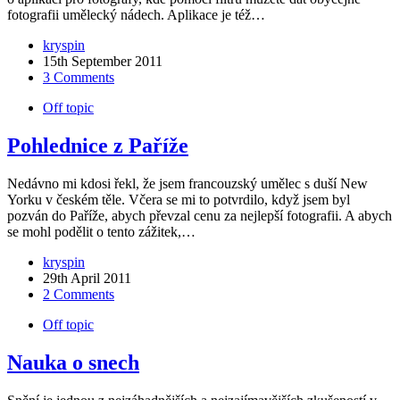
fotografii umělecký nádech. Aplikace je též…
kryspin
15th September 2011
3 Comments
Off topic
Pohlednice z Paříže
Nedávno mi kdosi řekl, že jsem francouzský umělec s duší New
Yorku v českém těle. Včera se mi to potvrdilo, když jsem byl
pozván do Paříže, abych převzal cenu za nejlepší fotografii. A abych
se mohl podělit o tento zážitek,…
kryspin
29th April 2011
2 Comments
Off topic
Nauka o snech