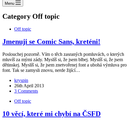
Menu
Category
Off topic
Off topic
Jmenuji se Comic Sans, kreténi!
Poslouchej pozorně. Vím o těch zasraných pomluvách, o kterých
mluvíš za mými zády. Myslíš si, že jsem blbej. Myslíš si, že jsem
dětinskej. Myslíš si, že jsem znetvořenej font a ubohá výmluva pro
font. Tak se zamysli znovu, nerde žijící…
kryspin
26th April 2013
3 Comments
Off topic
10 věcí, které mi chybí na ČSFD