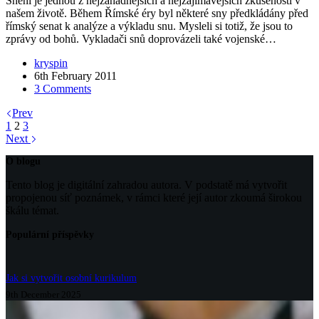
Snění je jednou z nejzáhadnějších a nejzajímavějších zkušeností v
našem životě. Během Římské éry byl některé sny předkládány před
římský senat k analýze a výkladu snu. Mysleli si totiž, že jsou to
zprávy od bohů. Vykladači snů doprovázeli také vojenské…
kryspin
6th February 2011
3 Comments
Prev
1
2
3
Next
O blogu
Tento blog je digitální zahradou autora. V podstatě má vytvořit
propojenou síť poznámek, v rámci které její autor zkoumá širokou
škálu témat.
Populární příspěvky
Jak si vytvořit osobní kurikulum
9th December 2025