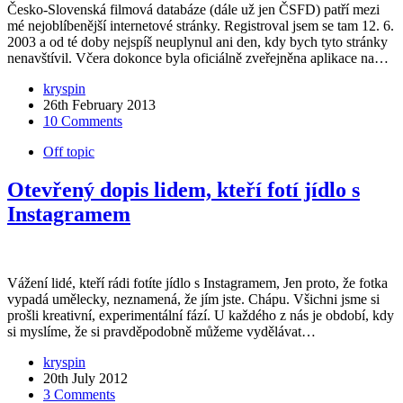
Česko-Slovenská filmová databáze (dále už jen ČSFD) patří mezi
mé nejoblíbenější internetové stránky. Registroval jsem se tam 12. 6.
2003 a od té doby nejspíš neuplynul ani den, kdy bych tyto stránky
nenavštívil. Včera dokonce byla oficiálně zveřejněna aplikace na…
kryspin
26th February 2013
10 Comments
Off topic
Otevřený dopis lidem, kteří fotí jídlo s
Instagramem
Vážení lidé, kteří rádi fotíte jídlo s Instagramem, Jen proto, že fotka
vypadá umělecky, neznamená, že jím jste. Chápu. Všichni jsme si
prošli kreativní, experimentální fází. U každého z nás je období, kdy
si myslíme, že si pravděpodobně můžeme vydělávat…
kryspin
20th July 2012
3 Comments