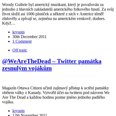
Woody Guthrie byl americký muzikant, který je považován za
jednoho z hlavních zakladatelů amerického folkového hnutí. Za svůj
život složil asi 1000 písniček a některé z nich v Americe téměř
zlidověly a zpívají se, zejména na americkém venkově, dodnes.
Když…
kryspin
30th December 2011
1 Comment
Off topic
@WeAreTheDead – Twitter památka
zesnulým vojákům
Magazín Ottawa Citizen učinil zajímavý přístup k uctění památky
obětem války z Kanady. Vytvořil účet na twitteru pod názvem We
Are The Dead a každou hodinu postne jméno jednoho padlého
vojáka.
kryspin
12th November 2011