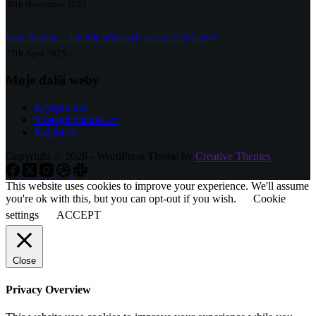
30th November 2025
Isaac Asimov – Jak lidé přicházejí na nové myšlenky?
27th April 2025
Moje další weby
Kryspin.net
Strategicplanner.cz
Insight.cz
Copyright © 2026 - WordPress Theme by
Creative Themes
This website uses cookies to improve your experience. We'll assume
you're ok with this, but you can opt-out if you wish.
Cookie
settings
ACCEPT
Close
Privacy Overview