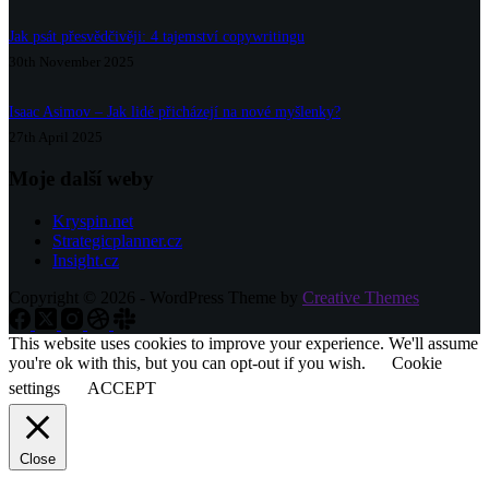
Jak psát přesvědčivěji: 4 tajemství copywritingu
30th November 2025
Isaac Asimov – Jak lidé přicházejí na nové myšlenky?
27th April 2025
Moje další weby
Kryspin.net
Strategicplanner.cz
Insight.cz
Copyright © 2026 - WordPress Theme by
Creative Themes
This website uses cookies to improve your experience. We'll assume
you're ok with this, but you can opt-out if you wish.
Cookie
settings
ACCEPT
Close