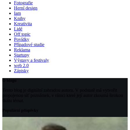
Fotografie
Herní design
Iam
Knihy
Kreativita
Lidé
Off topic
Povídky
Případové studie
Reklama
Startupy
Výstavy a festivaly
web 2.0
Zápisky
O blogu
Tento blog je digitální zahradou autora. V podstatě má vytvořit
propojenou síť poznámek, v rámci které její autor zkoumá širokou
škálu témat.
Populární příspěvky