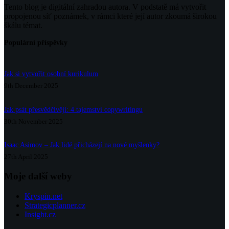
Tento blog je digitální zahradou autora. V podstatě má vytvořit
propojenou síť poznámek, v rámci které její autor zkoumá širokou
škálu témat.
Populární příspěvky
Jak si vytvořit osobní kurikulum
9th December 2025
Jak psát přesvědčivěji: 4 tajemství copywritingu
30th November 2025
Isaac Asimov – Jak lidé přicházejí na nové myšlenky?
27th April 2025
Moje další weby
Kryspin.net
Strategicplanner.cz
Insight.cz