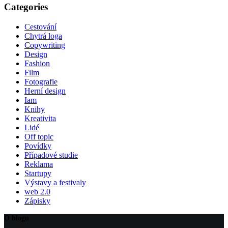
results
Categories
Cestování
Chytrá loga
Copywriting
Design
Fashion
Film
Fotografie
Herní design
Iam
Knihy
Kreativita
Lidé
Off topic
Povídky
Případové studie
Reklama
Startupy
Výstavy a festivaly
web 2.0
Zápisky
O blogu