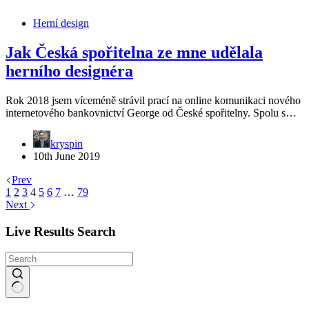
Herní design
Jak Česká spořitelna ze mne udělala
herního designéra
Rok 2018 jsem víceméně strávil prací na online komunikaci nového
internetového bankovnictví George od České spořitelny. Spolu s…
kryspin
10th June 2019
Prev
1
2
3
4
5
6
7
…
79
Next
Live Results Search
No