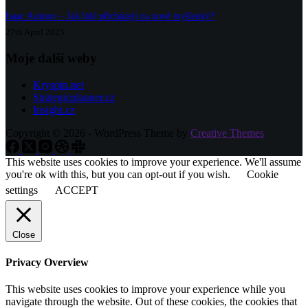
Isaac Asimov – Jak lidé přicházejí na nové myšlenky?
27th April 2025
Moje další weby
Kryspin.net
Strategicplanner.cz
Insight.cz
Copyright © 2026 - WordPress Theme by
Creative Themes
This website uses cookies to improve your experience. We'll assume
you're ok with this, but you can opt-out if you wish.
Cookie
settings
ACCEPT
Close
Privacy Overview
This website uses cookies to improve your experience while you
navigate through the website. Out of these cookies, the cookies that