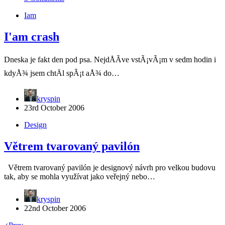
Iam
I'am crash
Dneska je fakt den pod psa. NejdÅÃ­ve vstÃ¡vÃ¡m v sedm hodin i
kdyÅ¾ jsem chtÄl spÃ¡t aÅ¾ do…
kryspin
23rd October 2006
Design
Větrem tvarovaný pavilón
Větrem tvarovaný pavilón je designový návrh pro velkou budovu
tak, aby se mohla využívat jako veřejný nebo…
kryspin
22nd October 2006