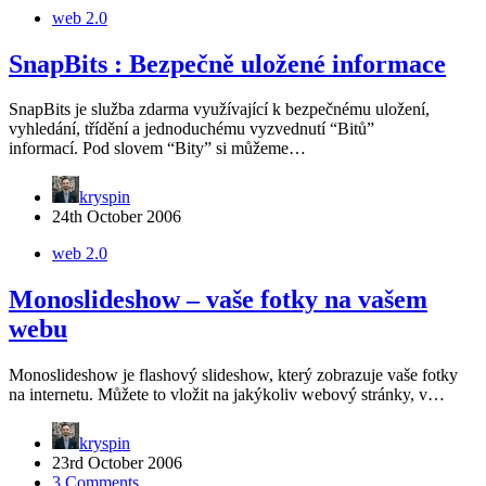
web 2.0
SnapBits : Bezpečně uložené informace
SnapBits je služba zdarma využívající k bezpečnému uložení,
vyhledání, třídění a jednoduchému vyzvednutí “Bitů”
informací. Pod slovem “Bity” si můžeme…
kryspin
24th October 2006
web 2.0
Monoslideshow – vaše fotky na vašem
webu
Monoslideshow je flashový slideshow, který zobrazuje vaše fotky
na internetu. Můžete to vložit na jakýkoliv webový stránky, v…
kryspin
23rd October 2006
3 Comments