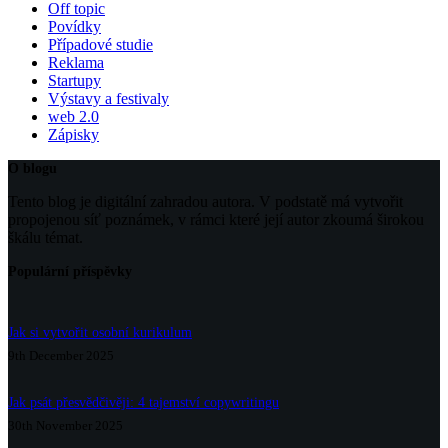
Off topic
Povídky
Případové studie
Reklama
Startupy
Výstavy a festivaly
web 2.0
Zápisky
O blogu
Tento blog je digitální zahradou autora. V podstatě má vytvořit
propojenou síť poznámek, v rámci které její autor zkoumá širokou
škálu témat.
Populární příspěvky
Jak si vytvořit osobní kurikulum
9th December 2025
Jak psát přesvědčivěji: 4 tajemství copywritingu
30th November 2025